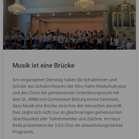
i
i
i
i
i
t
t
t
t
t
e
e
e
e
e
Musik ist eine Brücke
Am vergangenen Dienstag haben die Schülerinnen und
Schüler des Schulorchesters der Otto-Hahn-Realschule plus
und des Chors der gemeinsamen Orientierungsstufe mit
dem St.-Willibrord-Gymnasium Bitburg erneut bewiesen,
dass Musik eine Brücke zwischen den Menschen darstellt.
Dies zeigte sich nicht nur im gleichnamigen gemeinsamen
Abschlusslied aller Teilnehmenden und Zuhörer. Im Haus
Beda präsentierte der GOS-Chor ein abwechslungsreiches
Programm,