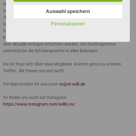
Schulgemeinschaft. Die Spitze der SV bilden unsere
Schülersprecher*innen und Stufensprecher, welche in regelmäßigen
Auswahl speichern
Treffen mit der Schulleitung die Interessen der Schüler vertreten. Die
Personalisieren
Schülersprecher*innen leiten zusammen mit den
Verbindungslehrer*innen die Klassen- und
Kurssprecherversammlungen, in denen die Schülerinnen und Schüler
über aktuelle Anliegen informiert werden. Die Stufensprecher
unterstützen die Schülersprecher in allen Belangen.
Die SV freut sich über neue Mitglieder. Kommt gerne zu unseren
Treffen. Wir freuen uns auf euch!
Per Mail erreicht Ihr uns unter
sv@st-willi.de
Ihr findet uns auch auf Instagram:
https://www.instagram.com/willis.sv/