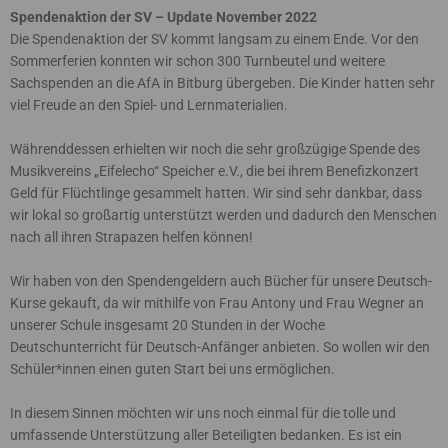
Spendenaktion der SV – Update November 2022
Die Spendenaktion der SV kommt langsam zu einem Ende. Vor den
Sommerferien konnten wir schon 300 Turnbeutel und weitere
Sachspenden an die AfA in Bitburg übergeben. Die Kinder hatten sehr
viel Freude an den Spiel- und Lernmaterialien.
Währenddessen erhielten wir noch die sehr großzügige Spende des
Musikvereins „Eifelecho“ Speicher e.V., die bei ihrem Benefizkonzert
Geld für Flüchtlinge gesammelt hatten. Wir sind sehr dankbar, dass
wir lokal so großartig unterstützt werden und dadurch den Menschen
nach all ihren Strapazen helfen können!
Wir haben von den Spendengeldern auch Bücher für unsere Deutsch-
Kurse gekauft, da wir mithilfe von Frau Antony und Frau Wegner an
unserer Schule insgesamt 20 Stunden in der Woche
Deutschunterricht für Deutsch-Anfänger anbieten. So wollen wir den
Schüler*innen einen guten Start bei uns ermöglichen.
In diesem Sinnen möchten wir uns noch einmal für die tolle und
umfassende Unterstützung aller Beteiligten bedanken. Es ist ein