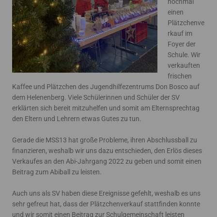
nochmal
einen
Plätzchenve
rkauf im
Foyer der
Schule. Wir
verkauften
frischen
Kaffee und Plätzchen des Jugendhilfezentrums Don Bosco auf
dem Helenenberg. Viele Schülerinnen und Schüler der SV
erklärten sich bereit mitzuhelfen und somit am Elternsprechtag
den Eltern und Lehrern etwas Gutes zu tun.
Gerade die MSS13 hat große Probleme, ihren Abschlussball zu
finanzieren, weshalb wir uns dazu entschieden, den Erlös dieses
Verkaufes an den Abi-Jahrgang 2022 zu geben und somit einen
Beitrag zum Abiball zu leisten.
Auch uns als SV haben diese Ereignisse gefehlt, weshalb es uns
sehr gefreut hat, dass der Plätzchenverkauf stattfinden konnte
und wir somit einen Beitrag zur Schulgemeinschaft leisten