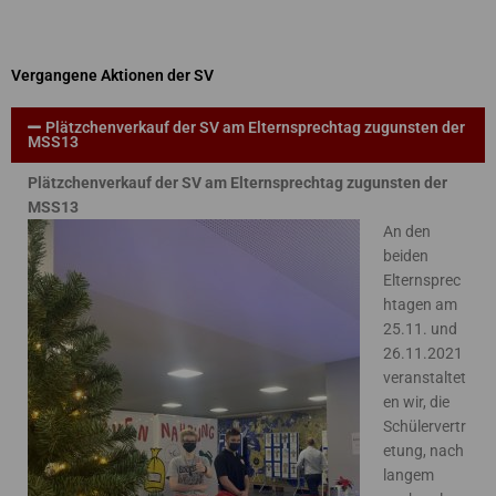
Vergangene Aktionen der SV
Plätzchenverkauf der SV am Elternsprechtag zugunsten der
MSS13
Plätzchenverkauf der SV am Elternsprechtag zugunsten der
MSS13
An den
beiden
Elternsprec
htagen am
25.11. und
26.11.2021
veranstaltet
en wir, die
Schülervertr
etung, nach
langem