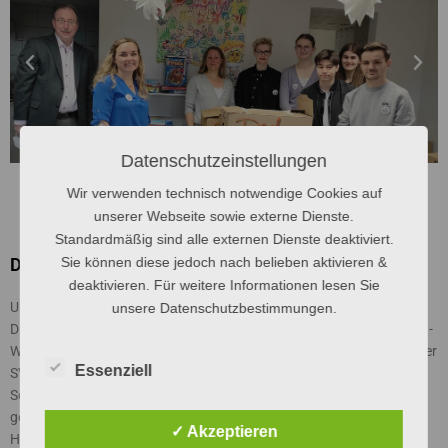
Datenschutzeinstellungen
Wir verwenden technisch notwendige Cookies auf
unserer Webseite sowie externe Dienste.
Standardmäßig sind alle externen Dienste deaktiviert.
Sie können diese jedoch nach belieben aktivieren &
Die St.-Willi-Schülervertretung
deaktivieren. Für weitere Informationen lesen Sie
Unser Leitbild: Wir für euch!
unsere Datenschutzbestimmungen.
Die SV, das sind rund 25 engagierte Schülerinnen und Schüler des St.-
Willibrord-Gymnasiums, die sich jede Woche treffen. Die Mitglieder der
Essenziell
SV engagieren sich in den unterschiedlichsten Ausschüssen der
Schule und sind eine wichtige Stütze im schulischen Leben. Dazu
gehören die Vergabe von Spinden, Bereitstellung von dem Schul-
✓ Akzeptieren
Hausaufgabenheft oder Organisation von Aktionen für die