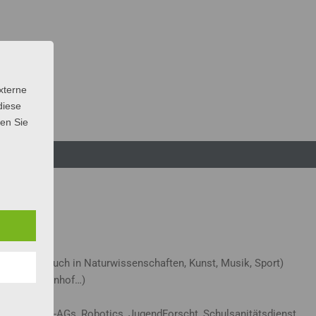
xterne
diese
sen Sie
ebot (z.B. auch in Naturwissenschaften, Kunst, Musik, Sport)
Jazz im Innenhof…)
.B. 6 Musik-AGs, Robotics, JugendForscht, Schulsanitätsdienst,