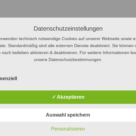
Datenschutzeinstellungen
erwenden technisch notwendige Cookies auf unserer Webseite sowie e
ste. Standardmäßig sind alle externen Dienste deaktiviert. Sie können 
 nach belieben aktivieren & deaktivieren. Für weitere Informationen le
unsere Datenschutzbestimmungen.
VIELFÄLTIG
PROFILIERT
senziell
RAUM ZUR ENTFALTUNG
✓ Akzeptieren
VIELFÄLTIG
Breites Leistungskursang
Auswahl speichern
Konzerte
(Schulkonzert, 
Kunst-Ausstellungen
Personalisieren
Arbeitsgemeinschaften (z