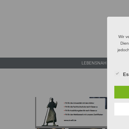
Wir v
Dien
jedoch
LEBENSNAH
Es