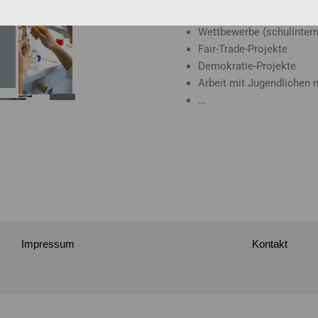
Volleyball…)
Wettbewerbe (schulintern
Fair-Trade-Projekte
Demokratie-Projekte
Arbeit mit Jugendlichen 
…
Impressum
Kontakt