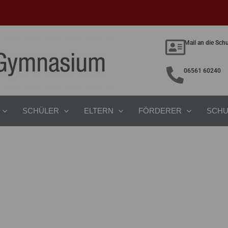
Mail an die Sch
06561 60240
SCHÜLER
ELTERN
FÖRDERER
SCHU