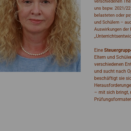
verschiedenen The
uns bspw. 2021/2
belasteten oder ps
und Schülern – auc
Auswirkungen der
„Unterrichtsentwi
E
ine
Steuergrupp
Eltern und Schüle
verschiedenen En
und sucht nach O
beschäftigt sie si
Herausforderungen
– mit sich bringt,
Prüfungsformate