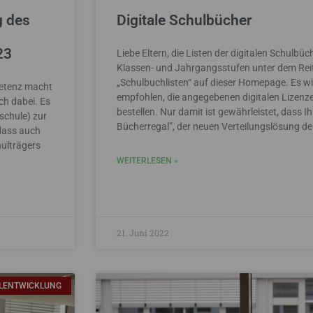
g des
Digitale Schulbücher
23
Liebe Eltern, die Listen der digitalen Schulbü
Klassen- und Jahrgangsstufen unter dem Reite
„Schulbuchlisten“ auf dieser Homepage. Es w
etenz macht
empfohlen, die angegebenen digitalen Lizenz
ch dabei. Es
bestellen. Nur damit ist gewährleistet, dass I
tschule) zur
Bücherregal”, der neuen Verteilungslösung d
dass auch
hulträgers
WEITERLESEN »
21. Juni 2022
LENTWICKLUNG