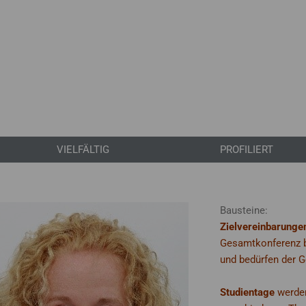
VIELFÄLTIG
PROFILIERT
Bausteine:
Zielvereinbarunge
Gesamtkonferenz b
und bedürfen der 
Studientage
werden