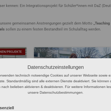
er kennen: Ein Integrationsprojekt für Schüler*innen mit DaZ (Deut
ten unsere gemeinsamen Anstrengungen gezielt dem Motto
„Teaching 
els
sollen zu einem festen Bestandteil im Schulalltag werden.
ONEN/PROJEKTE
Datenschutzeinstellungen
erwenden technisch notwendige Cookies auf unserer Webseite sowie e
ste. Standardmäßig sind alle externen Dienste deaktiviert. Sie können 
 nach belieben aktivieren & deaktivieren. Für weitere Informationen le
unsere Datenschutzbestimmungen.
senziell