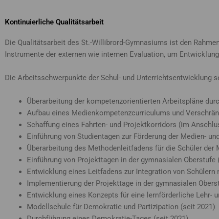
Kontinuierliche Qualitätsarbeit
Die Qualitätsarbeit des St.-Willibrord-Gymnasiums ist den Rahmen
Instrumente der externen wie internen Evaluation, um Entwicklungsf
Die Arbeitsschwerpunkte der Schul- und Unterrichtsentwicklung se
Überarbeitung der kompetenzorientierten Arbeitspläne durc
Aufbau eines Medienkompetenzcurriculums und Verschränk
Schaffung eines Fahrten- und Projektkorridors (im Anschlus
Einführung von Studientagen zur Förderung der Medien- un
Überarbeitung des Methodenleitfadens für die Schüler der
Einführung von Projekttagen in der gymnasialen Oberstufe 
Entwicklung eines Leitfadens zur Integration von Schülern
Implementierung der Projekttage in der gymnasialen Obers
Entwicklung eines Konzepts für eine lernförderliche Lehr-
Modellschule für Demokratie und Partizipation (seit 2021)
Durchführung eines Demokratie-Tages (seit 2021)