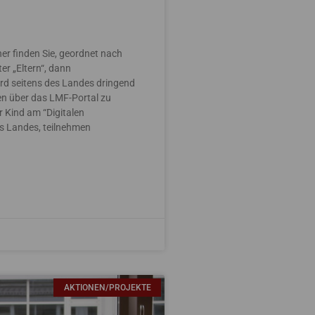
cher finden Sie, geordnet nach
r „Eltern“, dann
ird seitens des Landes dringend
en über das LMF-Portal zu
hr Kind am “Digitalen
es Landes, teilnehmen
AKTIONEN/PROJEKTE