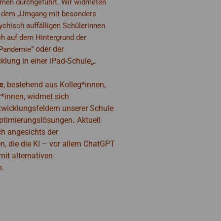
men durchgeführt. Wir widmeten
2 dem „Umgang mit besonders
ychisch auffälligen Schülerinnen
h auf dem Hintergrund der
o
d
er der
 Pandemie“
cklung in einer iPad-Schule
„.
e
, bestehend aus Kolleg*innen,
r*innen,
widmet sich
twicklungsfeldern unserer Schule
ptimierungs
lösungen
.
Aktuell
ch angesichts der
, die die KI – vor allem ChatGPT
 mit alternativen
n.