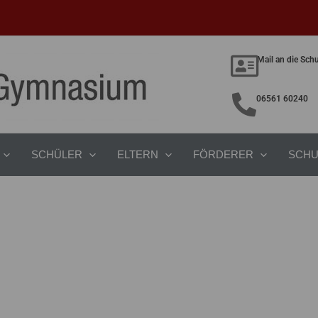
Mail an die Sch
06561 60240
SCHÜLER
ELTERN
FÖRDERER
SCHU