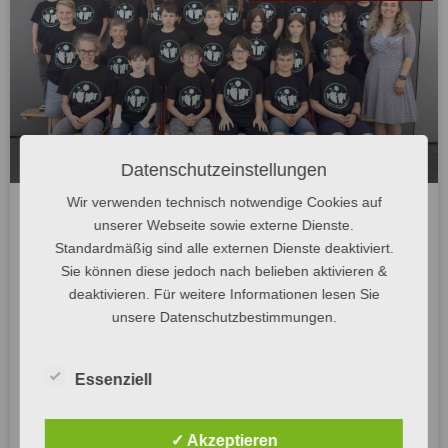
Datenschutzeinstellungen
Wir verwenden technisch notwendige Cookies auf
unserer Webseite sowie externe Dienste.
Natur trifft Wissenschaft – MINT am
Standardmäßig sind alle externen Dienste deaktiviert.
Abend der 6l
Sie können diese jedoch nach belieben aktivieren &
deaktivieren. Für weitere Informationen lesen Sie
„Natur trifft Wissenschaft“ unter diesem Motto
unsere Datenschutzbestimmungen.
veranstaltete die MINT-Klasse 6l ihren „MINT am Abend“ am
03.03.2026. Vor über 100 begeisterten Gästen wurden
verschiedene Experimente, phänomenale Tiere oder
Essenziell
selbsterstellte Produkte aus Naturmaterialien vorgeführt. In
zehn verschiedenen Teams haben die Schülerinnen und
Schüler in ihren MINT-Stunden die selbstgewählten Themen
✓ Akzeptieren