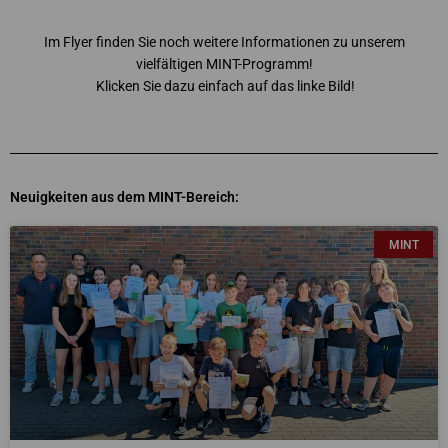
Im Flyer finden Sie noch weitere Informationen zu unserem
vielfältigen MINT-Programm!
Klicken Sie dazu einfach auf das linke Bild!
Neuigkeiten aus dem MINT-Bereich:
S
S
S
S
S
MINT
e
e
e
e
e
i
i
i
i
i
t
t
t
t
t
e
e
e
e
e