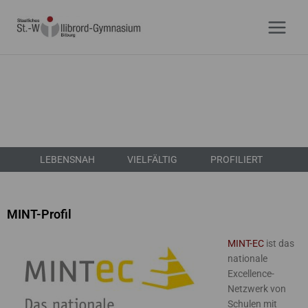
Zum
Inhalt
springen
LEBENSNAH
VIELFÄLTIG
PROFILIERT
MINT-Profil
MINT-EC
ist das
nationale
Excellence-
Netzwerk von
Schulen mit