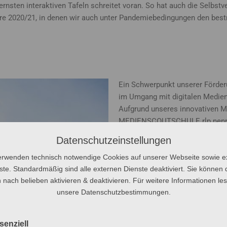
sten interaktiven Tafeln schreitet voran. So hat auch die Selbstve
2020/21, in denen wir auch unter Pandemiebedingungen den bestmög
Ein Schwerpunkt unserer Förder
im Umgang mit digitalen Medien
Aufgrund unseres innovativen M
MEDIENSCOUTSCHULE.rlp nennen
für die Gemeinsame Orientierun
Datenschutzeinstellungen
Programm.
erwenden technisch notwendige Cookies auf unserer Webseite sowie e
ste. Standardmäßig sind alle externen Dienste deaktiviert. Sie können 
Zu den aktuellen Projekten und
 nach belieben aktivieren & deaktivieren. Für weitere Informationen le
unsere Datenschutzbestimmungen.
senziell