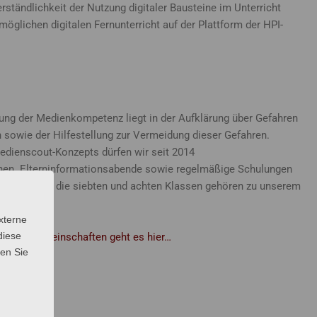
rständlichkeit der Nutzung digitaler Bausteine im Unterricht
lichen digitalen Fernunterricht auf der Plattform der HPI-
ung der Medienkompetenz liegt in der Aufklärung über Gefahren
 sowie der Hilfestellung zur Vermeidung dieser Gefahren.
edienscout-Konzepts dürfen wir seit 2014
. Elterninformationsabende sowie regelmäßige Schulungen
gsstufe und die siebten und achten Klassen gehören zu unserem
xterne
diese
 Arbeitsgemeinschaften geht es hier…
sen Sie