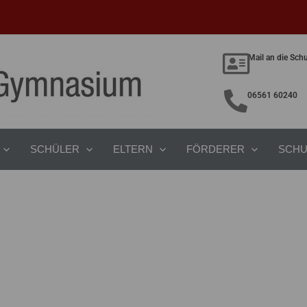
Mail an die Sch
06561 60240
SCHÜLER
ELTERN
FÖRDERER
SCHU