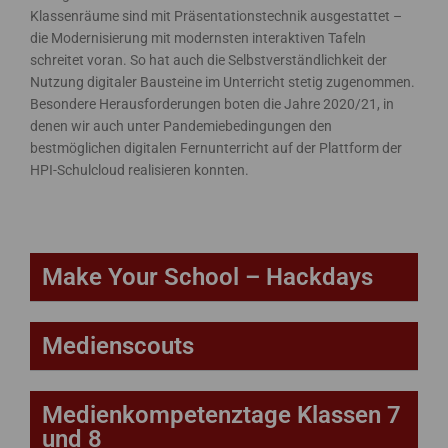
Klassenräume sind mit Präsentationstechnik ausgestattet –
die Modernisierung mit modernsten interaktiven Tafeln
schreitet voran. So hat auch die Selbstverständlichkeit der
Nutzung digitaler Bausteine im Unterricht stetig zugenommen.
Besondere Herausforderungen boten die Jahre 2020/21, in
denen wir auch unter Pandemiebedingungen den
bestmöglichen digitalen Fernunterricht auf der Plattform der
HPI-Schulcloud realisieren konnten.
Make Your School – Hackdays
Medienscouts
Medienkompetenztage Klassen 7
und 8