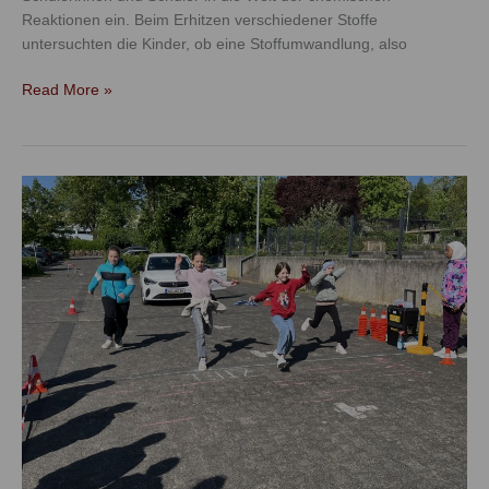
Reaktionen ein. Beim Erhitzen verschiedener Stoffe
untersuchten die Kinder, ob eine Stoffumwandlung, also
Read More »
Achtung
Auto
2.0:
Die
ADAC-
Schulung
für
alle
5.
Klassen