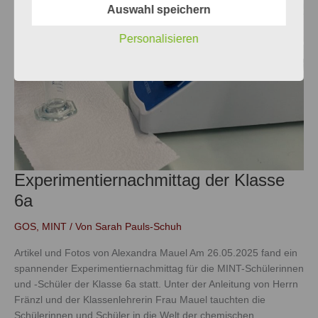
Auswahl speichern
Personalisieren
Experimentiernachmittag der Klasse
6a
GOS
,
MINT
/ Von
Sarah Pauls-Schuh
Artikel und Fotos von Alexandra Mauel Am 26.05.2025 fand ein
spannender Experimentiernachmittag für die MINT-Schülerinnen
und -Schüler der Klasse 6a statt. Unter der Anleitung von Herrn
Fränzl und der Klassenlehrerin Frau Mauel tauchten die
Schülerinnen und Schüler in die Welt der chemischen