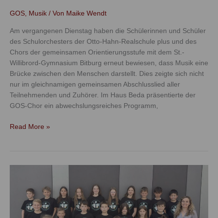
GOS
,
Musik
/ Von
Maike Wendt
Am vergangenen Dienstag haben die Schülerinnen und Schüler
des Schulorchesters der Otto-Hahn-Realschule plus und des
Chors der gemeinsamen Orientierungsstufe mit dem St.-
Willibrord-Gymnasium Bitburg erneut bewiesen, dass Musik eine
Brücke zwischen den Menschen darstellt. Dies zeigte sich nicht
nur im gleichnamigen gemeinsamen Abschlusslied aller
Teilnehmenden und Zuhörer. Im Haus Beda präsentierte der
GOS-Chor ein abwechslungsreiches Programm,
Read More »
Natur
trifft
Wissenschaft
–
MINT