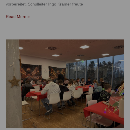
vorbereitet. Schulleiter Ingo Krämer freute
Read More »
Adventsnachmittag
am
St.-
Willi