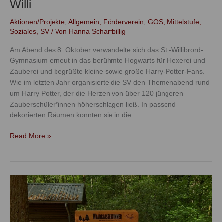
Willi
Aktionen/Projekte
,
Allgemein
,
Förderverein
,
GOS
,
Mittelstufe
,
Soziales
,
SV
/ Von
Hanna Scharfbillig
Am Abend des 8. Oktober verwandelte sich das St.-Willibrord-
Gymnasium erneut in das berühmte Hogwarts für Hexerei und
Zauberei und begrüßte kleine sowie große Harry-Potter-Fans.
Wie im letzten Jahr organisierte die SV den Themenabend rund
um Harry Potter, der die Herzen von über 120 jüngeren
Zauberschüler*innen höherschlagen ließ. In passend
dekorierten Räumen konnten sie in die
Read More »
Waldtag
der
Klasse
5i