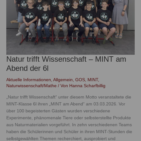
am
Abend
der
6l
Natur trifft Wissenschaft – MINT am
Abend der 6l
Aktuelle Informationen
,
Allgemein
,
GOS
,
MINT
,
Naturwissenschaft/Mathe
/ Von
Hanna Scharfbillig
„Natur trifft Wissenschaft“ unter diesem Motto veranstaltete die
MINT-Klasse 6l ihren „MINT am Abend“ am 03.03.2026. Vor
über 100 begeisterten Gästen wurden verschiedene
Experimente, phänomenale Tiere oder selbsterstellte Produkte
aus Naturmaterialien vorgeführt. In zehn verschiedenen Teams
haben die Schülerinnen und Schüler in ihren MINT-Stunden die
selbstgewählten Themen recherchiert, ausprobiert und