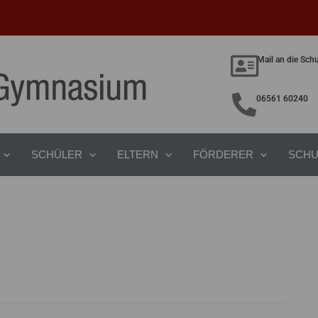
Mail an die Sch
06561 60240
SCHÜLER
ELTERN
FÖRDERER
SCHU