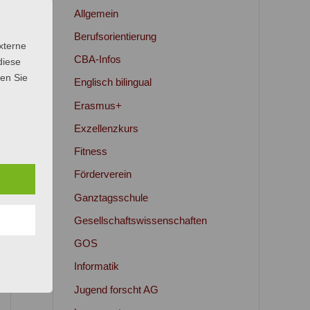
Allgemein
Berufsorientierung
xterne
CBA-Infos
diese
sen Sie
Englisch bilingual
Erasmus+
Exzellenzkurs
Fitness
Förderverein
Ganztagsschule
Gesellschaftswissenschaften
GOS
Informatik
Jugend forscht AG