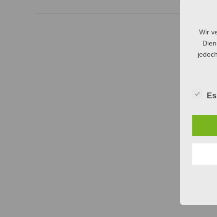
Wir v
Dien
jedoch
Es