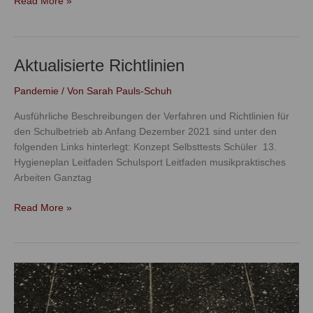
Read More »
Aktualisierte Richtlinien
Aktualisierte
Richtlinien
Pandemie
/ Von
Sarah Pauls-Schuh
Ausführliche Beschreibungen der Verfahren und Richtlinien für
den Schulbetrieb ab Anfang Dezember 2021 sind unter den
folgenden Links hinterlegt: Konzept Selbsttests Schüler 13.
Hygieneplan Leitfaden Schulsport Leitfaden musikpraktisches
Arbeiten Ganztag
Read More »
Warnstufe
2
ab