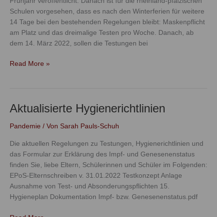
Frühjahr veröffentlicht. Danach ist für die rheinland-pfälzischen
Schulen vorgesehen, dass es nach den Winterferien für weitere
14 Tage bei den bestehenden Regelungen bleibt: Maskenpflicht
am Platz und das dreimalige Testen pro Woche. Danach, ab
dem 14. März 2022, sollen die Testungen bei
Read More »
Aktualisierte Hygienerichtlinien
Aktualisierte
Hygienerichtlinien
Pandemie
/ Von
Sarah Pauls-Schuh
Die aktuellen Regelungen zu Testungen, Hygienerichtlinien und
das Formular zur Erklärung des Impf- und Genesenenstatus
finden Sie, liebe Eltern, Schülerinnen und Schüler im Folgenden:
EPoS-Elternschreiben v. 31.01.2022 Testkonzept Anlage
Ausnahme von Test- und Absonderungspflichten 15.
Hygieneplan Dokumentation Impf- bzw. Genesenenstatus.pdf