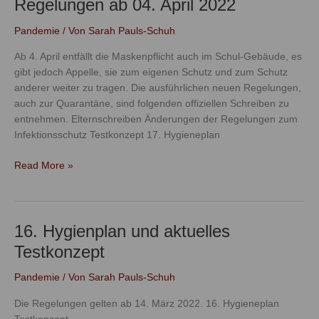
Regelungen ab 04. April 2022
Regelungen
ab
Pandemie
/ Von
Sarah Pauls-Schuh
04.
April
Ab 4. April entfällt die Maskenpflicht auch im Schul-Gebäude, es
2022
gibt jedoch Appelle, sie zum eigenen Schutz und zum Schutz
anderer weiter zu tragen. Die ausführlichen neuen Regelungen,
auch zur Quarantäne, sind folgenden offiziellen Schreiben zu
entnehmen. Elternschreiben Änderungen der Regelungen zum
Infektionsschutz Testkonzept 17. Hygieneplan
Read More »
16. Hygienplan und aktuelles
16.
Hygienplan
Testkonzept
und
aktuelles
Pandemie
/ Von
Sarah Pauls-Schuh
Testkonzept
Die Regelungen gelten ab 14. März 2022. 16. Hygieneplan