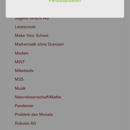
Personalisieren
GOS
Informatik
Jugend forscht AG
Lesescouts
Make Your School
Mathematik ohne Grenzen
Medien
MINT
Mittelstufe
MSS
Musik
Naturwissenschaft/Mathe
Pandemie
Problem des Monats
Roboter AG