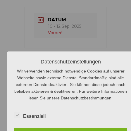
DATUM
10 - 12 Sep. 2025
Vorbei!
Datenschutzeinstellungen
Wir verwenden technisch notwendige Cookies auf unserer
+ Zu Google Kalender hinzufügen
Webseite sowie externe Dienste. Standardmäßig sind alle
externen Dienste deaktiviert. Sie können diese jedoch nach
belieben aktivieren & deaktivieren. Für weitere Informationen
+ iCal / Outlook export
lesen Sie unsere Datenschutzbestimmungen.
Essenziell