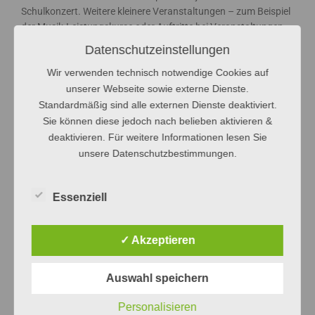
Schulkonzert. Weitere kleinere Veranstaltungen – zum Beispiel
der Musik-Leistungskurse oder Auftritte bei Veranstaltungen
sorgen dafür, dass unsere Virtuosen nie aus der Übung
Datenschutzeinstellungen
kommen…
Wir verwenden technisch notwendige Cookies auf
unserer Webseite sowie externe Dienste.
Standardmäßig sind alle externen Dienste deaktiviert.
Sie können diese jedoch nach belieben aktivieren &
GOS Chor
deaktivieren. Für weitere Informationen lesen Sie
unsere Datenschutzbestimmungen.
Kammerorchester
Essenziell
Jazz-Combo
✓ Akzeptieren
Männerchor
Auswahl speichern
Personalisieren