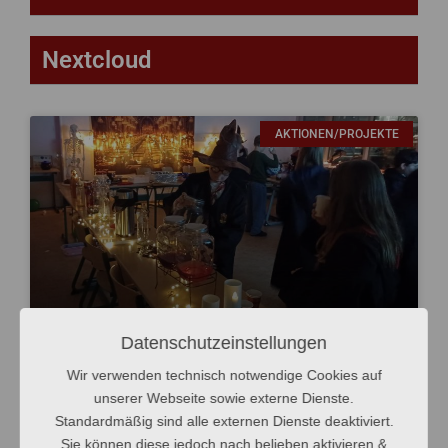
Nextcloud
S
S
S
S
S
AKTIONEN/PROJEKTE
e
e
e
e
e
i
i
i
i
i
t
t
t
t
t
e
e
e
e
e
Datenschutzeinstellungen
Harry Potter Abend am St.-Willi
Wir verwenden technisch notwendige Cookies auf
unserer Webseite sowie externe Dienste.
Am Abend des 30. Oktobers verwandelte sich das
Standardmäßig sind alle externen Dienste deaktiviert.
St.-Willibrord-Gymnasium in Hogwarts und begrüßte
Sie können diese jedoch nach belieben aktivieren &