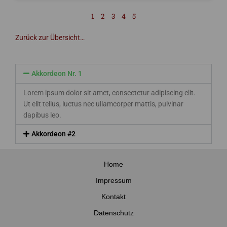
1
2
3
4
5
Zurück zur Übersicht…
Akkordeon Nr. 1
Lorem ipsum dolor sit amet, consectetur adipiscing elit.
Ut elit tellus, luctus nec ullamcorper mattis, pulvinar
dapibus leo.
Akkordeon #2
Home
Impressum
Kontakt
Datenschutz