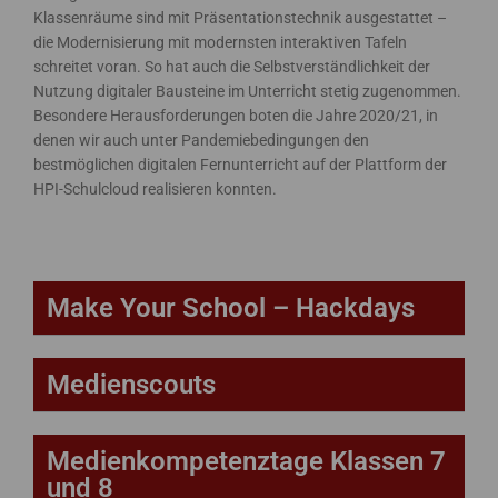
Klassenräume sind mit Präsentationstechnik ausgestattet –
die Modernisierung mit modernsten interaktiven Tafeln
schreitet voran. So hat auch die Selbstverständlichkeit der
Nutzung digitaler Bausteine im Unterricht stetig zugenommen.
Besondere Herausforderungen boten die Jahre 2020/21, in
denen wir auch unter Pandemiebedingungen den
bestmöglichen digitalen Fernunterricht auf der Plattform der
HPI-Schulcloud realisieren konnten.
Make Your School – Hackdays
Medienscouts
Medienkompetenztage Klassen 7
und 8