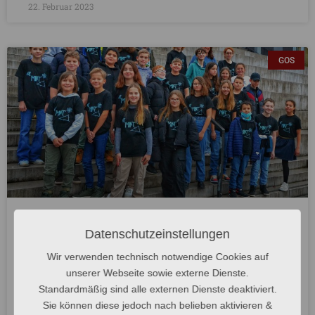
22. Februar 2023
GOS
Die Welt ist MINT!
Datenschutzeinstellungen
Wir verwenden technisch notwendige Cookies auf
MINT-Förderung am St.-Willibrord Gymnasium
unserer Webseite sowie externe Dienste.
Bitburgbedeutet Alltagsphänomene entdecken und erklären
Standardmäßig sind alle externen Dienste deaktiviert.
können Beispiele für MINT-Phänomene in unserem Alltag
Sie können diese jedoch nach belieben aktivieren &
finden sich überall. So nutzen wir ganz selbstverständlich in