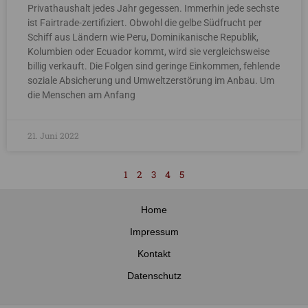
Privathaushalt jedes Jahr gegessen. Immerhin jede sechste
ist Fairtrade-zertifiziert. Obwohl die gelbe Südfrucht per
Schiff aus Ländern wie Peru, Dominikanische Republik,
Kolumbien oder Ecuador kommt, wird sie vergleichsweise
billig verkauft. Die Folgen sind geringe Einkommen, fehlende
soziale Absicherung und Umweltzerstörung im Anbau. Um
die Menschen am Anfang
21. Juni 2022
1
2
3
4
5
Home
Impressum
Kontakt
Datenschutz