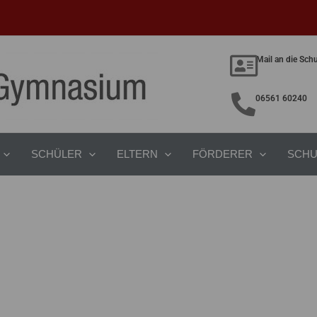
Mail an die Sch
06561 60240
SCHÜLER
ELTERN
FÖRDERER
SCHU