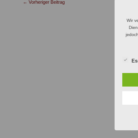
←
Vorheriger Beitrag
Wir v
Dien
jedoch
Es