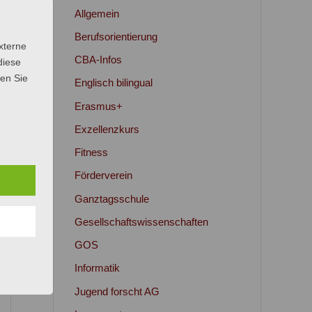
Allgemein
Berufsorientierung
xterne
CBA-Infos
diese
sen Sie
Englisch bilingual
Erasmus+
Exzellenzkurs
Fitness
Förderverein
Ganztagsschule
Gesellschaftswissenschaften
GOS
Informatik
Jugend forscht AG