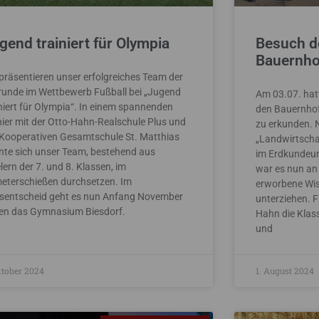
gend trainiert für Olympia
Besuch de
Bauernho
 präsentieren unser erfolgreiches Team der
runde im Wettbewerb Fußball bei „Jugend
Am 03.07. hatt
iniert für Olympia“. In einem spannenden
den Bauernhof 
nier mit der Otto-Hahn-Realschule Plus und
zu erkunden.
 Kooperativen Gesamtschule St. Matthias
„Landwirtschaf
nte sich unser Team, bestehend aus
im Erdkundeunt
lern der 7. und 8. Klassen, im
war es nun an 
meterschießen durchsetzen. Im
erworbene Wis
isentscheid geht es nun Anfang November
unterziehen. F
en das Gymnasium Biesdorf.
Hahn die Klas
und
ktober 2024
1. August 2024