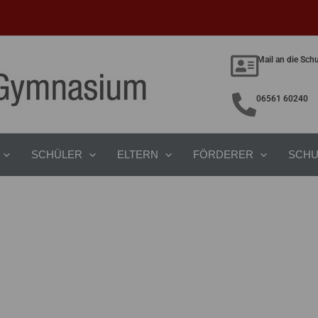
Mail an die Sch
06561 60240
SCHÜLER
ELTERN
FÖRDERER
SCHU