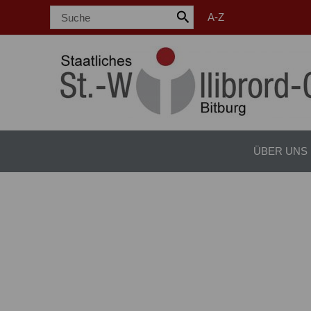
Zum
Search
A-Z
for:
Inhalt
springen
ÜBER UNS