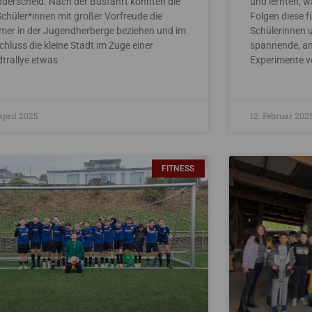
derscheid. Nach der Busfahrt konnten die
und lernten, 
Schüler*innen mit großer Vorfreude die
Folgen diese f
mer in der Jugendherberge beziehen und im
Schülerinnen 
hluss die kleine Stadt im Zuge einer
spannende, an
dtrallye etwas
Experimente v
April 2025
12. Februar 202
FITNESS