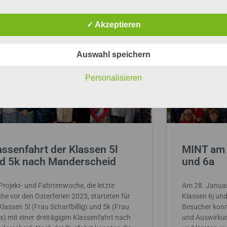
S
S
S
S
S
AKTIONEN/PROJEKTE
e
e
e
e
e
✓ Akzeptieren
i
i
i
i
i
t
t
t
t
t
Auswahl speichern
e
e
e
e
e
Personalisieren
assenfahrt der Klassen 5l
MINT am 
d 5k nach Manderscheid
und 6a
Projekt- und Fahrtenwoche, die letzte
Am 28. Januar
he vor den Osterferien 2025, starteten für
Klassen 6j und
Klassen 5l (Frau Scharfbillig) und 5k (Frau
Besucher konn
x) mit einer dreitägigen Klassenfahrt nach
und Auswirkun