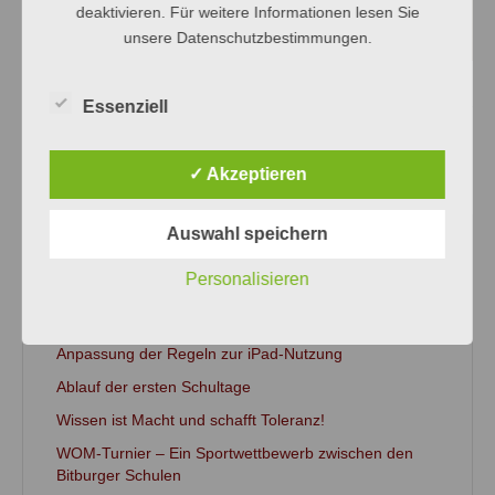
deaktivieren. Für weitere Informationen lesen Sie
unsere Datenschutzbestimmungen.
Essenziell
←
Vorheriger Beitrag
Nächster Beitrag
→
✓ Akzeptieren
Auswahl speichern
NEUESTE BEITRÄGE
Personalisieren
Dein Freiwilliges Soziales Jahr am SWG!
Anpassung der Regeln zur iPad-Nutzung
Ablauf der ersten Schultage
Wissen ist Macht und schafft Toleranz!
WOM-Turnier – Ein Sportwettbewerb zwischen den
Bitburger Schulen