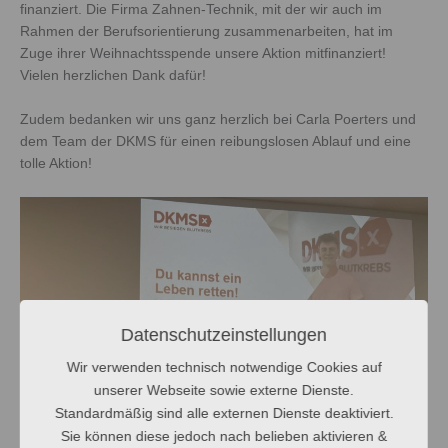
finanziert. Die Firma Zahnen-Technik, mit der wir auch im
Rahmen der Berufsorientierung zusammenarbeiten, hat im
Zuge ihrer Weihnachtsspende unsere Aktion mitfinanziert!
Vielen herzlichen Dank dafür!
Zudem bedanken wir uns ganz herzlich bei Carla Poerters und
dem Team der DKMS für einen reibungslosen Ablauf und eine
tolle Aktion!
Datenschutzeinstellungen
Wir verwenden technisch notwendige Cookies auf
unserer Webseite sowie externe Dienste.
Standardmäßig sind alle externen Dienste deaktiviert.
Sie können diese jedoch nach belieben aktivieren &