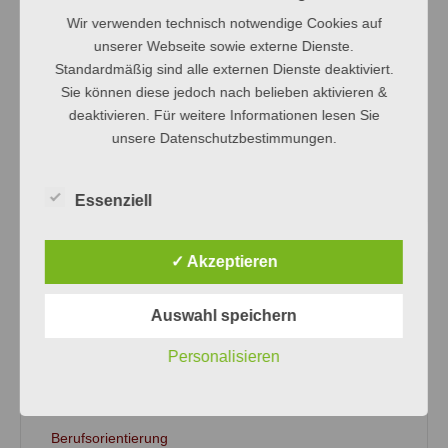
Wir verwenden technisch notwendige Cookies auf
unserer Webseite sowie externe Dienste.
Dein Freiwilliges Soziales Jahr am SWG!
Standardmäßig sind alle externen Dienste deaktiviert.
Anpassung der Regeln zur iPad-Nutzung
Sie können diese jedoch nach belieben aktivieren &
Ablauf der ersten Schultage
deaktivieren. Für weitere Informationen lesen Sie
unsere Datenschutzbestimmungen.
Wissen ist Macht und schafft Toleranz!
WOM-Turnier – Ein Sportwettbewerb zwischen den
Bitburger Schulen
Essenziell
✓ Akzeptieren
KATEGORIEN
Auswahl speichern
Aktionen/Projekte
Personalisieren
Aktuelle Informationen
Allgemein
Berufsorientierung