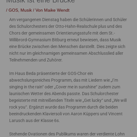
/
GOS
,
Musik
/ Von
Maike Wendt
Am vergangenen Dienstag haben die Schülerinnen und Schüler
des Schulorchesters der Otto-Hahn-Realschule plus und des
Chors der gemeinsamen Orientierungsstufe mit dem St.-
Willibrord-Gymnasium Bitburg erneut bewiesen, dass Musik
eine Brücke zwischen den Menschen darstellt. Dies zeigte sich
nicht nur im gleichnamigen gemeinsamen Abschlusslied aller
Teilnehmenden und Zuhörer.
Im Haus Beda präsentierte der GOS-Chor ein
abwechslungsreiches Programm, das mit Liedern wie „I’m
singing in the rain“ oder „Cover me in sunshine“ zudem zum
launischen Wetter des Abends passte. Das Schulorchester
begeisterte mit mitreißenden Titeln wie „Get lucky“ und „We will
rock you“. Ergänzt wurde das Programm durch die beiden
beeindruckenden Klaviersoli von Aaron Küppers und Vincent
Larusch aus der Klasse 6s.
Stehende Ovationen des Publikums waren der verdiente Lohn