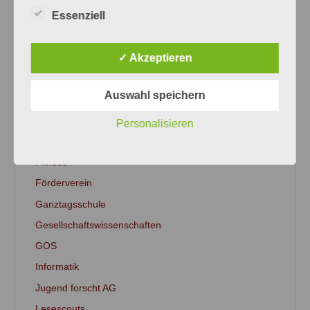
Essenziell
Aktuelle Informationen
Allgemein
✓ Akzeptieren
Berufsorientierung
CBA-Infos
Auswahl speichern
Englisch bilingual
Erasmus+
Personalisieren
Exzellenzkurs
Fitness
Förderverein
Ganztagsschule
Gesellschaftswissenschaften
GOS
Informatik
Jugend forscht AG
Lesescouts