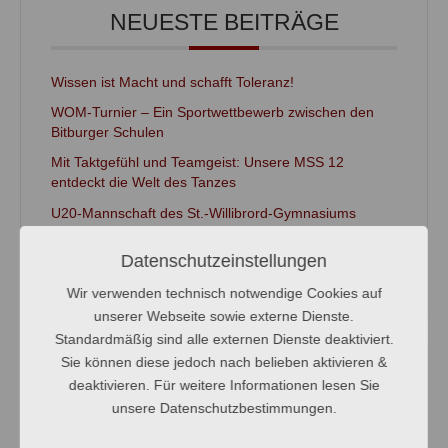
NEUESTE BEITRÄGE
Wissen ist Macht und schafft Toleranz!
WOM-Turnier – Ein Sportwettbewerb zwischen den
Bitburger Schulen
Mit Taktgefühl und Teamgeist: Unsere MSS 12
entdeckt die Welt des Tanzes
U20-Mannschaft des St.-Willibrord-Gymnasiums
erreicht starken zweiten Platz bei den
Landesschulmeisterschaften
Datenschutzeinstellungen
Workshop „Soldaten von Kolmeshöhe“
Wir verwenden technisch notwendige Cookies auf
unserer Webseite sowie externe Dienste.
Standardmäßig sind alle externen Dienste deaktiviert.
Sie können diese jedoch nach belieben aktivieren &
KATEGORIEN
deaktivieren. Für weitere Informationen lesen Sie
unsere Datenschutzbestimmungen.
Aktionen/Projekte