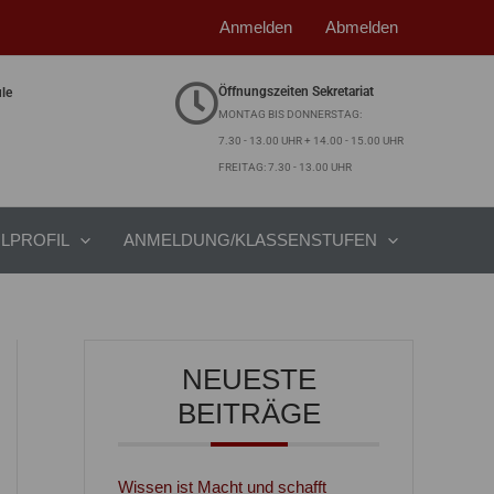
Anmelden
Abmelden
Öffnungszeiten Sekretariat
ule
MONTAG BIS DONNERSTAG:
7.30 - 13.00 UHR + 14.00 - 15.00 UHR
FREITAG: 7.30 - 13.00 UHR
LPROFIL
ANMELDUNG/KLASSENSTUFEN
NEUESTE
BEITRÄGE
Wissen ist Macht und schafft