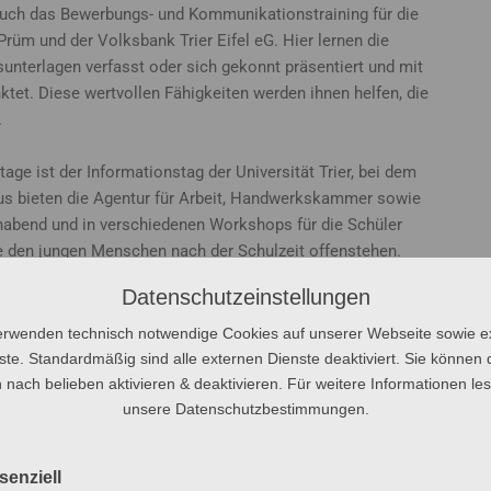
t auch das Bewerbungs- und Kommunikationstraining für die
Prüm und der Volksbank Trier Eifel eG. Hier lernen die
unterlagen verfasst oder sich gekonnt präsentiert und mit
tet. Diese wertvollen Fähigkeiten werden ihnen helfen, die
.
tage ist der Informationstag der Universität Trier, bei dem
aus bieten die Agentur für Arbeit, Handwerkskammer sowie
nabend und in verschiedenen Workshops für die Schüler
die den jungen Menschen nach der Schulzeit offenstehen.
Datenschutzeinstellungen
ientierung am St.-Willibrord-Gymnasium: „Unsere
t, den Schülern die Arbeitswelt näherzubringen. Es ist
erwenden technisch notwendige Cookies auf unserer Webseite sowie e
itutionen bereit sind, ihnen diesen Einblick zu
ste. Standardmäßig sind alle externen Dienste deaktiviert. Sie können 
 nach belieben aktivieren & deaktivieren. Für weitere Informationen le
unsere Datenschutzbestimmungen.
senziell