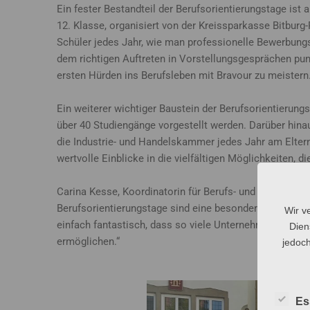
Ein fester Bestandteil der Berufsorientierungstage is
12. Klasse, organisiert von der Kreissparkasse Bitburg-
Schüler jedes Jahr, wie man professionelle Bewerbungs
dem richtigen Auftreten in Vorstellungsgesprächen punk
ersten Hürden ins Berufsleben mit Bravour zu meistern
Ein weiterer wichtiger Baustein der Berufsorientierungs
über 40 Studiengänge vorgestellt werden. Darüber hin
die Industrie- und Handelskammer jedes Jahr am Elter
wertvolle Einblicke in die vielfältigen Möglichkeiten, 
Carina Kesse, Koordinatorin für Berufs- und Studienor
Berufsorientierungstage sind eine besondere Gelegenhei
Wir v
einfach fantastisch, dass so viele Unternehmen und Inst
Dien
ermöglichen.“
jedoch
Es