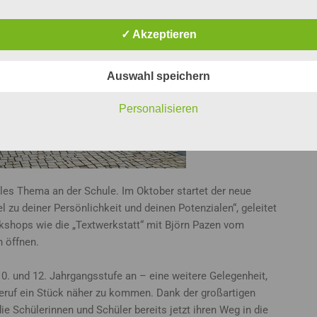
✓ Akzeptieren
Auswahl speichern
Personalisieren
rales Thema an der Schule. Im Oktober startet der neue
zu deiner Persönlichkeit und deinen Potenzialen“, geleitet
kshops wie die „Textwerkstatt“ mit Björn Pazen vom
n öffnen.
0. und 12. Jahrgangsstufe an – eine weitere Gelegenheit,
eruf ein Stück näher zu kommen. Dank der großartigen
 Schülerinnen und Schüler bereits jetzt ihren Weg in die