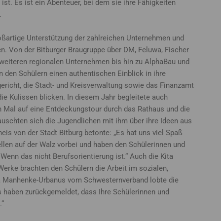
 ist. Es ist ein Abenteuer, bei dem sie ihre Fähigkeiten
.
roßartige Unterstützung der zahlreichen Unternehmen und
en. Von der Bitburger Braugruppe über DM, Feluwa, Fischer
weiteren regionalen Unternehmen bis hin zu AlphaBau und
den Schülern einen authentischen Einblick in ihre
ericht, die Stadt- und Kreisverwaltung sowie das Finanzamt
die Kulissen blicken. In diesem Jahr begleitete auch
 Mal auf eine Entdeckungstour durch das Rathaus und die
tauschten sich die Jugendlichen mit ihm über ihre Ideen aus
Theis von der Stadt Bitburg betonte: „Es hat uns viel Spaß
llen auf der Walz vorbei und haben den Schülerinnen und
enn das nicht Berufsorientierung ist.“ Auch die Kita
erke brachten den Schülern die Arbeit im sozialen,
nja Manhenke-Urbanus vom Schwesternverband lobte die
 haben zurückgemeldet, dass Ihre Schülerinnen und
.“