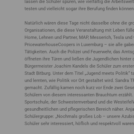
lassen die Schüler spüren, wie vielfältig die Arbeitswelt
testen und vielleicht sogar ihre Berufung finden können
Natürlich wären diese Tage nicht dasselbe ohne die g
Organisationen, die diese Veranstaltung mit Leben füll
Home, Lehnen und Partner, MAP, Messerich, Tesla und 
PricewaterhouseCoopers in Luxemburg – sie alle gaben 
Tätigkeiten. Auch die Polizei und Feuerwehr, das Amtsg
öffneten ihre Türen und ließen die Jugendlichen hinter 
Bürgermeister Joachim Kandels die Schüler zum ersten
Stadt Bitburg. Unter dem Titel „Jugend meets Politik“ 
und lernten, wie Politik vor Ort gestaltet wird. Sandra 
gemacht. Zufällig kamen noch kurz vor Ende zwei Gese
Schülern von diesem interessanten Brauchtum erzählt. W
Sportschule, der Schwesternverband und die WesteifelW
gesundheitlichen und pflegerischen Bereich näher. A
Schülergruppe: „Nochmals großes Lob – unsere Azubis
Schüler sehr interessiert, höflich und respektvoll waren