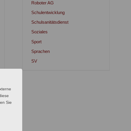
Roboter AG
Schulentwicklung
Schulsanitätsdienst
Soziales
Sport
Sprachen
SV
xterne
diese
sen Sie