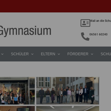
Mail an die Sch
06561 60240
SCHÜLER
ELTERN
FÖRDERER
SCHU