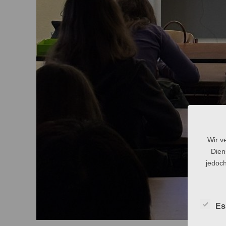
Wir v
Dien
jedoch
Es