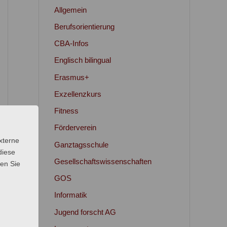
Allgemein
Berufsorientierung
CBA-Infos
Englisch bilingual
Erasmus+
Exzellenzkurs
Fitness
Förderverein
xterne
Ganztagsschule
diese
Gesellschaftswissenschaften
sen Sie
GOS
Informatik
Jugend forscht AG