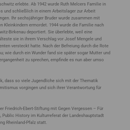
chwitz erlebte. Ab 1942 wurde Ruth Melcers Familie in
s und schließlich in einem Arbeitslager zur Arbeit
gen. Ihr sechsjähriger Bruder wurde zusammen mit
n Kleinkindern ermordet. 1944 wurde die Familie nach
itz-Birkenau deportiert. Sie überlebte, weil eine
lteste sie in ihrem Verschlag vor Josef Mengele und
ten versteckt hatte. Nach der Befreiung durch die Rote
u; wie durch ein Wunder fand sie später sogar Mutter und
Vergangenheit zu sprechen, empfinde es nun aber umso
, dass so viele Jugendliche sich mit der Thematik
itismus vorgingen und sich ihrer Verantwortung für
r Friedrich-Ebert-Stiftung mit Gegen Vergessen – Für
ublic History im Kulturreferat der Landeshauptstadt
ng Rheinland-Pfalz statt.