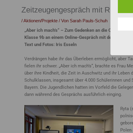
Zeitzeugengespräch mit Ruth Me
/
Aktionen/Projekte
/ Von
Sarah Pauls-Schuh
„Aber ich mach’s“ – Zum Gedenken an die Opfer des
Klasse 9b an einem Online-Gespräch mit der Zeitzeugi
Text und Fotos: Iris Esseln
Verdrängen habe ihr das Überleben ermöglicht, aber Ta
fielen ihr schwer. „Aber ich mach’s“, brachte es Frau M
über ihre Kindheit, die Zeit in Auschwitz und ihr Lebe
Schulklassen, insgesamt über 4.000 Schülerinnen und Sc
Bayern. Die Jugendlichen hatten im Vorfeld die Gelegen
dann während des Gesprächs ausführlich einging.
Ryta (
polnis
gebore
Polen 