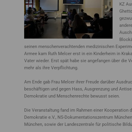
KZ Aus
Ghetto
gezwun
andere
Auschw
Blockä
seinen menschenverachtenden medizinischen Experimen
Armee kam Ruth Melcer erst in ein Kinderheim in Kraka
Vater wieder. Erst spät habe sie angefangen über die 
mehr als ihre Verpflichtung.
Am Ende gab Frau Melcer ihrer Freude darüber Ausdruck
beschäftigen und gegen Hass, Ausgrenzung und Antisem
Demokratie und Menschenrechte bewusst seien.
Die Veranstaltung fand im Rahmen einer Kooperation de
Demokratie e.V., NS-Dokumentationszentrum München, P
München, sowie der Landeszentrale für politische Bildu