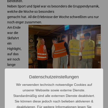
bereiteten.
Neben Sport und Spiel war es besonders die Gruppendynamik,
welche die Woche so besonders
gemacht hat. All die Erlebnisse der Woche schweißten uns nur
noch enger zusammen.
Am Ende
war die
Skifahrt
ein
Highlight,
auf das
wir noch
lange
zurückblic
ken
Datenschutzeinstellungen
werden
Wir verwenden technisch notwendige Cookies auf
und der
unserer Webseite sowie externe Dienste.
perfekte Abschluss unserer Schulzeit.
Standardmäßig sind alle externen Dienste deaktiviert.
Ein großes Dankeschön gilt allen, die diese Fahrt ermöglicht
Sie können diese jedoch nach belieben aktivieren &
haben, insbesondere unseren
Lehrerinnen Frau Zillien, Frau
deaktivieren. Für weitere Informationen lesen Sie
Marx und Frau Rougeol.