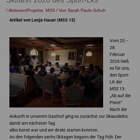
/
Aktionen/Projekte
,
MSS
/ Von
Sarah Pauls-Schuh
Artikel von Lenja Hauer (MSS 13)
Vom 20.–
28.
Februar
2026 hieß
es für uns,
den Sport-
LK der
MSS 13:
„Ab auf die
Piste!“
Nach der
Ankunft in unserem Gasthof ging es zunächst zur Skiausleihe,
damit am nächsten Tag
alles bereit war und wir direkt starten konnten.
An den folgenden sechs Skitagen begann der Tag früh: Der