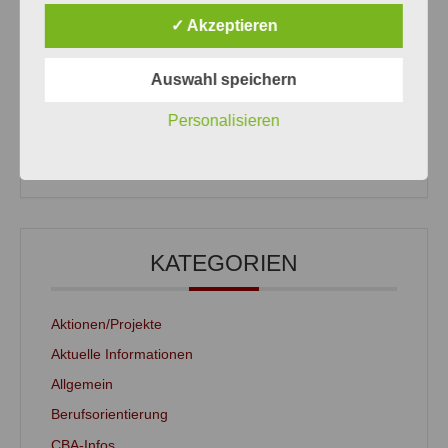
Bitburger Schulen
✓ Akzeptieren
Mit Taktgefühl und Teamgeist: Unsere MSS 12
entdeckt die Welt des Tanzes
Auswahl speichern
U20-Mannschaft des St.-Willibrord-Gymnasiums
erreicht starken zweiten Platz bei den
Personalisieren
Landesschulmeisterschaften
Workshop „Soldaten von Kolmeshöhe“
KATEGORIEN
Aktionen/Projekte
Aktuelle Informationen
Allgemein
Berufsorientierung
CBA-Infos