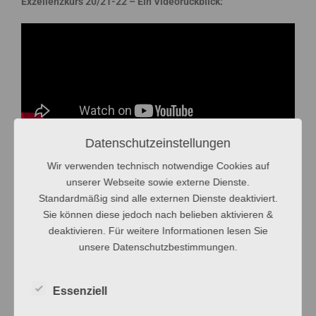
Exzellenzkurs 20/21-22 – Ein Videorückblick:
Datenschutzeinstellungen
Wir verwenden technisch notwendige Cookies auf
←
Vorheriger Beitrag
Nächster Beitrag
→
unserer Webseite sowie externe Dienste.
Standardmäßig sind alle externen Dienste deaktiviert.
Sie können diese jedoch nach belieben aktivieren &
deaktivieren. Für weitere Informationen lesen Sie
NEUESTE BEITRÄGE
unsere Datenschutzbestimmungen.
Essenziell
Wissen ist Macht und schafft Toleranz!
WOM-Turnier – Ein Sportwettbewerb zwischen den