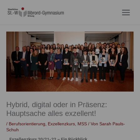
Zum
Inhalt
springen
Hybrid, digital oder in Präsenz:
Hauptsache alles exzellent!
/
Berufsorientierung
,
Exzellenzkurs
,
MSS
/ Von
Sarah Pauls-
Schuh
Exzellenzkurs 20/21-22 – Ein Rückblick