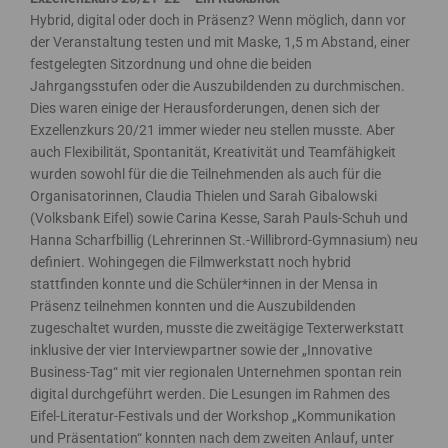
Hybrid, digital oder doch in Präsenz? Wenn möglich, dann vor
der Veranstaltung testen und mit Maske, 1,5 m Abstand, einer
festgelegten Sitzordnung und ohne die beiden
Jahrgangsstufen oder die Auszubildenden zu durchmischen.
Dies waren einige der Herausforderungen, denen sich der
Exzellenzkurs 20/21 immer wieder neu stellen musste. Aber
auch Flexibilität, Spontanität, Kreativität und Teamfähigkeit
wurden sowohl für die die Teilnehmenden als auch für die
Organisatorinnen, Claudia Thielen und Sarah Gibalowski
(Volksbank Eifel) sowie Carina Kesse, Sarah Pauls-Schuh und
Hanna Scharfbillig (Lehrerinnen St.-Willibrord-Gymnasium) neu
definiert. Wohingegen die Filmwerkstatt noch hybrid
stattfinden konnte und die Schüler*innen in der Mensa in
Präsenz teilnehmen konnten und die Auszubildenden
zugeschaltet wurden, musste die zweitägige Texterwerkstatt
inklusive der vier Interviewpartner sowie der „Innovative
Business-Tag“ mit vier regionalen Unternehmen spontan rein
digital durchgeführt werden. Die Lesungen im Rahmen des
Eifel-Literatur-Festivals und der Workshop „Kommunikation
und Präsentation“ konnten nach dem zweiten Anlauf, unter