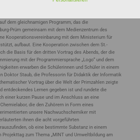
unktionsweisen und Einsatzmöglichkeiten optischer
erten dabei Inhalte eines Projekttages der Klasse 6g mit
 auf dem gleichnamigen Programm, das die
 Bitburg-Prüm gemeinsam mit dem Medienzentrum des
eine Kooperationsvereinbarung mit dem Ministerium für
stützt, aufbaut. Eine Kooperation zwischen dem St.-
ch die Basis für den dritten Vortrag des Abends, der die
ammierung mit der Programmiersprache „Logo“ und dem
higkeiten erwarben die Schülerinnen und Schüler in einem
 Doktor Staub, die Professorin für Didaktik der Informatik
athematischer Vortrag über die Welt der Primzahlen zeigte
und entdeckendes Lernen gegeben ist und rundete die
ch einer kurzen Pause und im Anschluss an eine
 Chemielabor, die den Zuhörern in Form eines
perimentierten unsere Nachwuchschemiker mit
rläuterten ihnen die acht vorgeführten
erauszufinden, ob eine bestimmte Substanz in einem
eren Projekttag zum Thema „MINT und Umweltbildung am