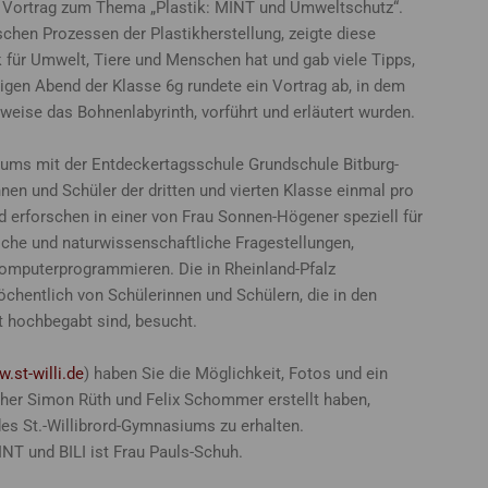
nde Vortrag zum Thema „Plastik: MINT und Umweltschutz“.
hen Prozessen der Plastikherstellung, zeigte diese
 für Umwelt, Tiere und Menschen hat und gab viele Tipps,
igen Abend der Klasse 6g rundete ein Vortrag ab, in dem
weise das Bohnenlabyrinth, vorführt und erläutert wurden.
ums mit der Entdeckertagsschule Grundschule Bitburg-
nen und Schüler der dritten und vierten Klasse einmal pro
erforschen in einer von Frau Sonnen-Högener speziell für
sche und naturwissenschaftliche Fragestellungen,
Computerprogrammieren. Die in Rheinland-Pfalz
chentlich von Schülerinnen und Schülern, die in den
 hochbegabt sind, besucht.
.st-willi.de
) haben Sie die Möglichkeit, Fotos und ein
her Simon Rüth und Felix Schommer erstellt haben,
des St.-Willibrord-Gymnasiums zu erhalten.
INT und BILI ist Frau Pauls-Schuh.