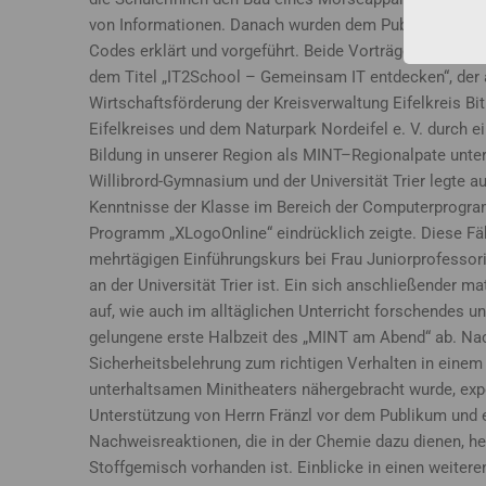
von Informationen. Danach wurden dem Publikum die F
Codes erklärt und vorgeführt. Beide Vorträge thematisi
dem Titel „IT2School – Gemeinsam IT entdecken“, der
Wirtschaftsförderung der Kreisverwaltung Eifelkreis
Eifelkreises und dem Naturpark Nordeifel e. V. durch 
Bildung in unserer Region als MINT–Regionalpate unter
Willibrord-Gymnasium und der Universität Trier legte au
Kenntnisse der Klasse im Bereich der Computerprogr
Programm „XLogoOnline“ eindrücklich zeigte. Diese Fä
mehrtägigen Einführungskurs bei Frau Juniorprofessorin
an der Universität Trier ist. Ein sich anschließender m
auf, wie auch im alltäglichen Unterricht forschendes 
gelungene erste Halbzeit des „MINT am Abend“ ab. Na
Sicherheitsbelehrung zum richtigen Verhalten in einem
unterhaltsamen Minitheaters nähergebracht wurde, ex
Unterstützung von Herrn Fränzl vor dem Publikum und e
Nachweisreaktionen, die in der Chemie dazu dienen, h
Stoffgemisch vorhanden ist. Einblicke in einen weit