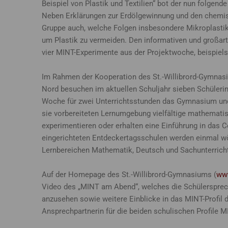
Beispiel von Plastik und Textilien“ bot der nun folge
Neben Erklärungen zur Erdölgewinnung und den chemisc
Gruppe auch, welche Folgen insbesondere Mikroplastik
um Plastik zu vermeiden. Den informativen und großart
vier MINT-Experimente aus der Projektwoche, beispiels
Im Rahmen der Kooperation des St.-Willibrord-Gymnasi
Nord besuchen im aktuellen Schuljahr sieben Schülerin
Woche für zwei Unterrichtsstunden das Gymnasium und 
sie vorbereiteten Lernumgebung vielfältige mathemati
experimentieren oder erhalten eine Einführung in das 
eingerichteten Entdeckertagsschulen werden einmal wö
Lernbereichen Mathematik, Deutsch und Sachunterricht
Auf der Homepage des St.-Willibrord-Gymnasiums (
www
Video des „MINT am Abend“, welches die Schülersprec
anzusehen sowie weitere Einblicke in das MINT-Profil 
Ansprechpartnerin für die beiden schulischen Profile M