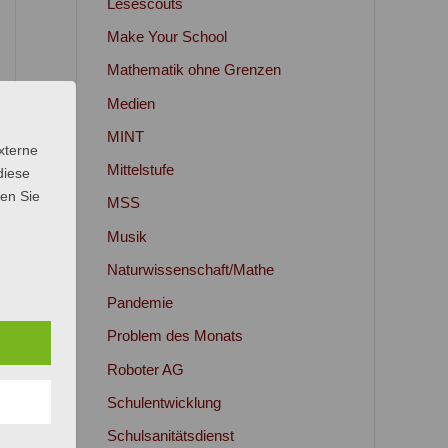
Lesescouts
Make Your School
Mathematik ohne Grenzen
Medien
MINT
xterne
Mittelstufe
diese
sen Sie
MSS
Musik
Naturwissenschaft/Mathe
Pandemie
Problem des Monats
Roboter AG
Schulentwicklung
Schulsanitätsdienst