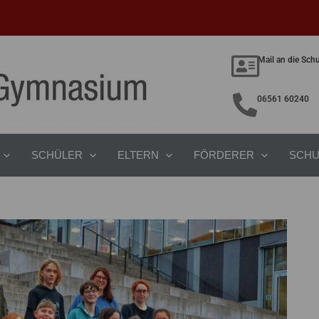
Mail an die Sch
06561 60240
SCHÜLER
ELTERN
FÖRDERER
SCHU