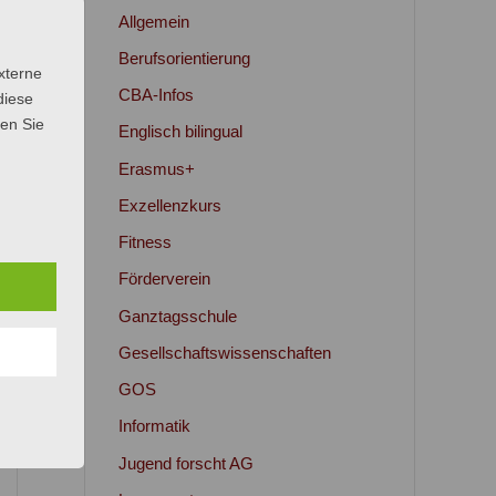
Allgemein
Berufsorientierung
xterne
CBA-Infos
diese
sen Sie
Englisch bilingual
Erasmus+
Exzellenzkurs
Fitness
Förderverein
Ganztagsschule
Gesellschaftswissenschaften
GOS
Informatik
Jugend forscht AG