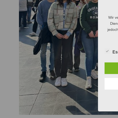
Wir v
Dien
jedoch
Es