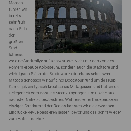
Morgen
fuhren wir
bereits
sehr früh
nach Pula,
der
größten
Stadt
Istriens,
wo eine Stadtrallye auf uns wartete. Nicht nur das von den
Römern erbaute Kolosseum, sondern auch die Stadttore und
wichtigsten Plätze der Stadt waren durchaus sehenswert.
Mittags genossen wir auf einer Bootstour rund um das Kap
Kamenjak ein typisch kroatisches Mittagessen und hatten die
Gelegenheit vom Boot ins Meer zu springen, um Fische aus
nächster Nähe zu beobachten. Während einer Badepause am
einzigen Sandstrand der Region konnten wir die gewonnen
Eindrücke Revue passieren lassen, bevor uns das Schiff wieder
zum Hafen brachte.