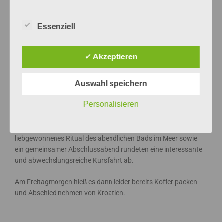
Istriens: Rovinj. Eine
Stadtführerin begrüßte
Essenziell
uns am Hafen, führte
uns durch die engen,
romantischen Gassen
✓ Akzeptieren
der Altstadt und
berichtete
Auswahl speichern
Interessantes über die
Geschichte Istriens
Personalisieren
und Rovinjs. Die anschließende Freizeit nutzten viele um noch
das ein oder andere Souvenir zu kaufen oder es sich in einem
der vielen Restaurants gutgehen zu lassen. Unser
liebgewonnenes Ritual des abendlichen Bads im Meer sowie
ein gemeinsamer Abschlussabend rundeten eine interessante
und abwechslungsreiche Kursfahrt ab.
Am Freitagmorgen hieß es dann leider bereits Koffer packen
und Abschied nehmen von Kroatien.