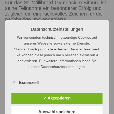
Für das St.-Willibrord-Gymnasium Bitburg ist
seine Teilnahme ein besonderer Erfolg und
zugleich ein eindrucksvolles Zeichen für die
nachhaltige und engagierte
naturwissenschaftliche Förderung an unserer
Datenschutzeinstellungen
Schule. Dabei unterstreicht Henriks erneute
Qualifikation nicht nur sein
Wir verwenden technisch notwendige Cookies auf
außergewöhnliches fachliches Können
,
unserer Webseite sowie externe Dienste.
sondern auch seine
Ausdauer,
Standardmäßig sind alle externen Dienste deaktiviert.
Zielstrebigkeit und Begeisterung für die
Sie können diese jedoch nach belieben aktivieren &
Chemie
.
deaktivieren. Für weitere Informationen lesen Sie
unsere Datenschutzbestimmungen.
Wir gratulieren ihm herzlich zu diesem
großartigen Erfolg und wünschen ihm für die
Essenziell
Bundesrunde viel
Konzentration,
Selbstvertrauen und Freude
an den
bevorstehenden Herausforderungen.
✓ Akzeptieren
Auswahl speichern