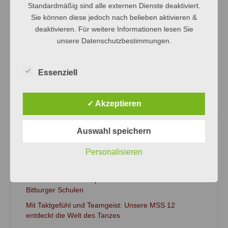
wird, ist bereits in Vorbereitung.
Standardmäßig sind alle externen Dienste deaktiviert.
Sie können diese jedoch nach belieben aktivieren &
À bientôt, les amis!
deaktivieren. Für weitere Informationen lesen Sie
unsere Datenschutzbestimmungen.
Essenziell
←
Vorheriger Beitrag
Nächster Beitrag
→
✓ Akzeptieren
Auswahl speichern
NEUESTE BEITRÄGE
Personalisieren
Wissen ist Macht und schafft Toleranz!
WOM-Turnier – Ein Sportwettbewerb zwischen den
Bitburger Schulen
Mit Taktgefühl und Teamgeist: Unsere MSS 12
entdeckt die Welt des Tanzes